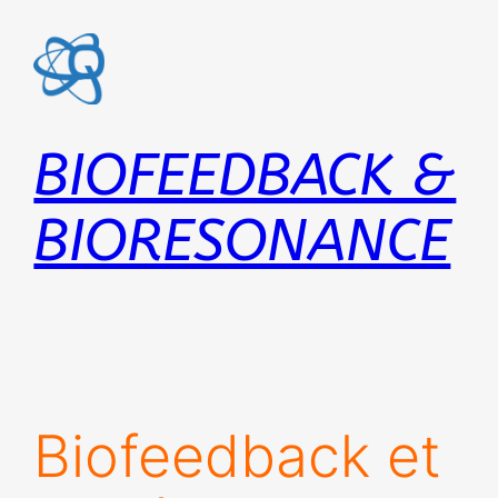
Aller
au
contenu
BIOFEEDBACK &
BIORESONANCE
Biofeedback et